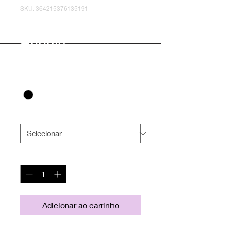
SKU: 364215376135191
MK John Wilson
Hoodie
Preço
£ 40,00
Color
*
Size
*
Quantidade
*
Adicionar ao carrinho