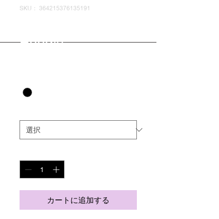
SKU： 364215376135191
MK John Wilson
Hoodie
価
£40.00
格
Color
*
Size
*
数量
*
カートに追加する